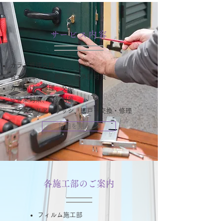
​サービス内容
ガラス修理交換
省エネ、防音、断熱、紫外線対策
カギ開け、修理、交換
空き巣対策、防犯対策
エクステリア、サッシ、網戸ー交換・修理
詳細を見る >
​各施工部のご案内
フィルム施工部